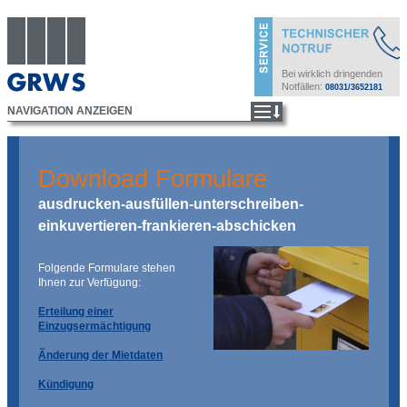
Bei wirklich dringenden
Notfällen:
08031/3652181
Download Formulare
ausdrucken-ausfüllen-unterschreiben-
einkuvertieren-frankieren-abschicken
Folgende Formulare stehen
Ihnen zur Verfügung:
Erteilung einer
Einzugsermächtigung
Ãnderung der Mietdaten
Kündigung